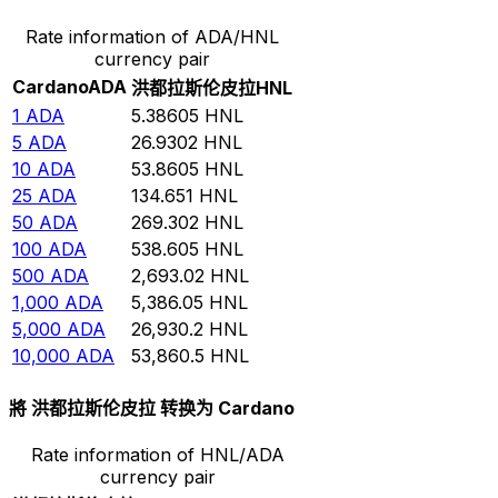
Rate information of ADA/HNL
currency pair
Cardano
ADA
洪都拉斯伦皮拉
HNL
1
ADA
5.38605
HNL
5
ADA
26.9302
HNL
10
ADA
53.8605
HNL
25
ADA
134.651
HNL
50
ADA
269.302
HNL
100
ADA
538.605
HNL
500
ADA
2,693.02
HNL
1,000
ADA
5,386.05
HNL
5,000
ADA
26,930.2
HNL
10,000
ADA
53,860.5
HNL
將 洪都拉斯伦皮拉 转换为 Cardano
Rate information of HNL/ADA
currency pair