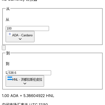
从
从
ADA
-
Cardano
到
到
L
HNL
-
洪都拉斯伦皮拉
1.00
ADA
=
5.38
604922
HNL
中间市场汇率于 UTC 12:50