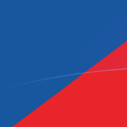
您知道可以通过 Xe 向国外汇款吗？
立即注册
ADA CZK 今日汇率
將 Cardano 转换为 捷克克朗
Rate information of
ADA/CZK currency pair
Cardano
ADA
捷克克朗
CZK
1
ADA
4.21877
CZK
5
ADA
21.0938
CZK
10
ADA
42.1877
CZK
25
ADA
105.469
CZK
50
ADA
210.938
CZK
100
ADA
421.877
CZK