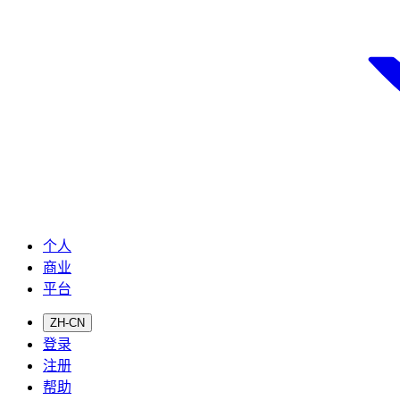
个人
商业
平台
ZH-CN
登录
注册
帮助