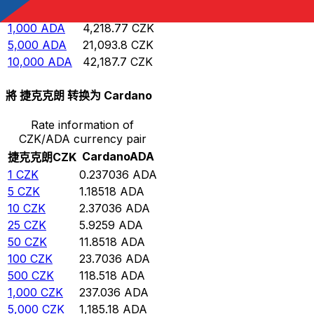
500
ADA
2,109.38
CZK
1,000
ADA
4,218.77
CZK
5,000
ADA
21,093.8
CZK
10,000
ADA
42,187.7
CZK
將 捷克克朗 转换为 Cardano
Rate information of
CZK/ADA currency pair
Cardano
ADA
捷克克朗
CZK
1
CZK
0.237036
ADA
5
CZK
1.18518
ADA
10
CZK
2.37036
ADA
25
CZK
5.9259
ADA
50
CZK
11.8518
ADA
100
CZK
23.7036
ADA
500
CZK
118.518
ADA
1,000
CZK
237.036
ADA
5,000
CZK
1,185.18
ADA