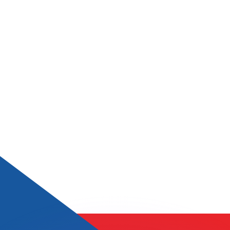
不会仅得此仅率。
仅看仅款仅率。