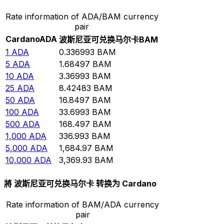
Rate information of ADA/BAM currency
pair
Cardano
ADA
波斯尼亚可兑换马尔卡
BAM
1
ADA
0.336993
BAM
5
ADA
1.68497
BAM
10
ADA
3.36993
BAM
25
ADA
8.42483
BAM
50
ADA
16.8497
BAM
100
ADA
33.6993
BAM
500
ADA
168.497
BAM
1,000
ADA
336.993
BAM
5,000
ADA
1,684.97
BAM
10,000
ADA
3,369.93
BAM
將 波斯尼亚可兑换马尔卡 转换为 Cardano
Rate information of BAM/ADA currency
pair