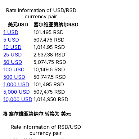
Rate information of USD/RSD
currency pair
美元
USD
塞尔维亚第纳尔
RSD
1
USD
101.495
RSD
5
USD
507.475
RSD
10
USD
1,014.95
RSD
25
USD
2,537.38
RSD
50
USD
5,074.75
RSD
100
USD
10,149.5
RSD
500
USD
50,747.5
RSD
1,000
USD
101,495
RSD
5,000
USD
507,475
RSD
10,000
USD
1,014,950
RSD
將 塞尔维亚第纳尔 转换为 美元
Rate information of RSD/USD
currency pair