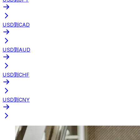
USD到CAD
USD到AUD
USD到CHF
USD到CNY