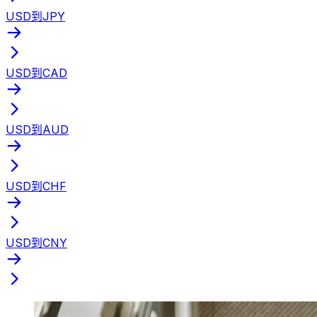
USD到JPY
USD到CAD
USD到AUD
USD到CHF
USD到CNY