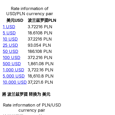
Rate information of
USD/PLN currency pair
美元
USD
波兰兹罗提
PLN
1
USD
3.72216
PLN
5
USD
18.6108
PLN
10
USD
37.2216
PLN
25
USD
93.054
PLN
50
USD
186.108
PLN
100
USD
372.216
PLN
500
USD
1,861.08
PLN
1,000
USD
3,722.16
PLN
5,000
USD
18,610.8
PLN
10,000
USD
37,221.6
PLN
將 波兰兹罗提 转换为 美元
Rate information of PLN/USD
currency pair