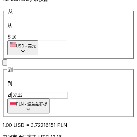
从
从
$
USD
-
美元
到
到
zł
PLN
-
波兰兹罗提
1.00
USD
=
3.72
216151
PLN