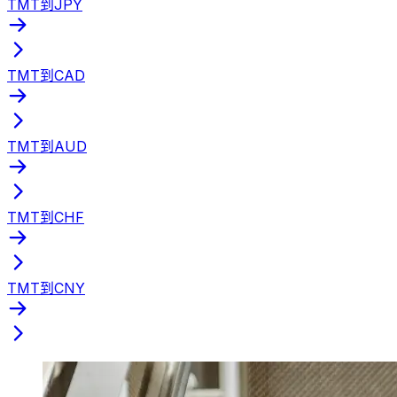
TMT到JPY
TMT到CAD
TMT到AUD
TMT到CHF
TMT到CNY