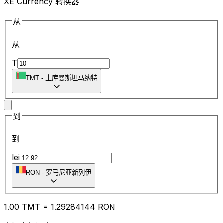
XE Currency 转换器
从
从
T
TMT
-
土库曼斯坦马纳特
到
到
lei
RON
-
罗马尼亚新列伊
1.00
TMT
=
1.29
284144
RON