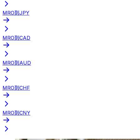
MRO到JPY
MRO到CAD
MRO到AUD
MRO到CHF
MRO到CNY