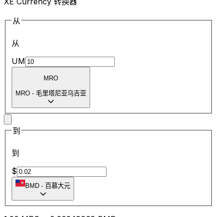
XE Currency 转换器
从
从
UM
MRO
MRO
-
毛里塔尼亚乌吉亚
到
到
$
BMD
-
百慕大元