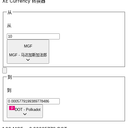
XE Currency 转换器
从
从
MGF
MGF
-
马达加斯加法郎
到
到
DOT
-
Polkadot