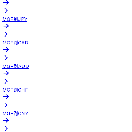
MGF到JPY
MGF到CAD
MGF到AUD
MGF到CHF
MGF到CNY