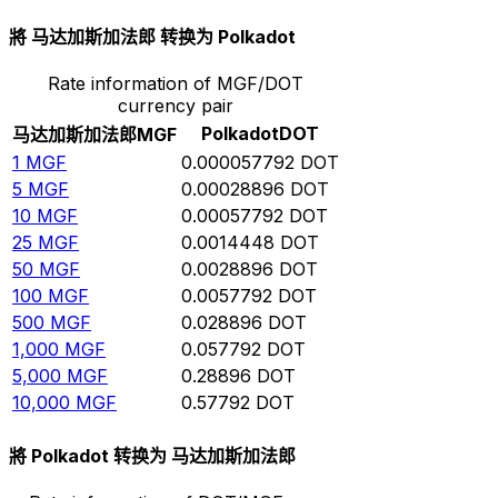
將 马达加斯加法郎 转换为 Polkadot
Rate information of MGF/DOT
currency pair
Polkadot
DOT
马达加斯加法郎
MGF
1
MGF
0.000057792
DOT
5
MGF
0.00028896
DOT
10
MGF
0.00057792
DOT
25
MGF
0.0014448
DOT
50
MGF
0.0028896
DOT
100
MGF
0.0057792
DOT
500
MGF
0.028896
DOT
1,000
MGF
0.057792
DOT
5,000
MGF
0.28896
DOT
10,000
MGF
0.57792
DOT
將 Polkadot 转换为 马达加斯加法郎