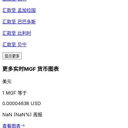
汇款至
孟加拉国
汇款至
巴巴多斯
汇款至
比利时
汇款至
贝宁
显示更多
更多实时MGF 货币图表
美元
1 MGF 等于
0.00004638 USD
NaN (NaN%)
周报
查看图表