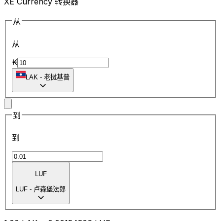
XE Currency 转换器
从
从
₭
LAK
-
老挝基普
到
到
LUF
LUF
-
卢森堡法郎