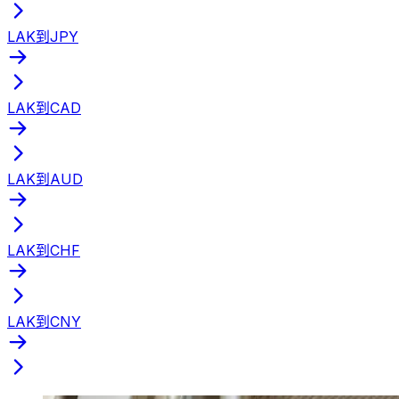
LAK到JPY
LAK到CAD
LAK到AUD
LAK到CHF
LAK到CNY