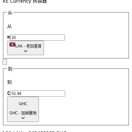
XE Currency 转换器
从
从
₭
LAK
-
老挝基普
到
到
₵
GHC
GHC
-
加纳塞地