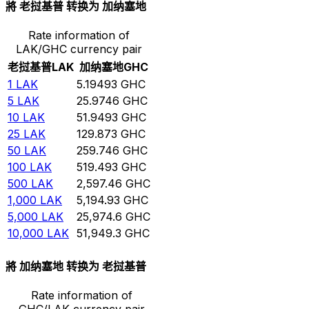
將 老挝基普 转换为 加纳塞地
Rate information of
LAK/GHC currency pair
老挝基普
LAK
加纳塞地
GHC
1
LAK
5.19493
GHC
5
LAK
25.9746
GHC
10
LAK
51.9493
GHC
25
LAK
129.873
GHC
50
LAK
259.746
GHC
100
LAK
519.493
GHC
500
LAK
2,597.46
GHC
1,000
LAK
5,194.93
GHC
5,000
LAK
25,974.6
GHC
10,000
LAK
51,949.3
GHC
將 加纳塞地 转换为 老挝基普
Rate information of
GHC/LAK currency pair