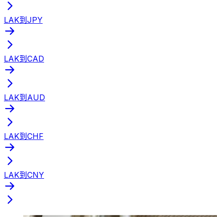
LAK到JPY
LAK到CAD
LAK到AUD
LAK到CHF
LAK到CNY