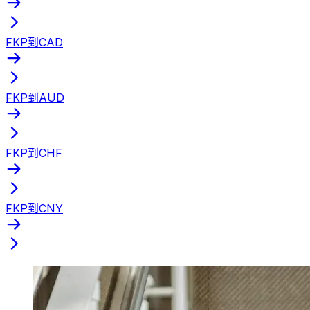
FKP到CAD
FKP到AUD
FKP到CHF
FKP到CNY