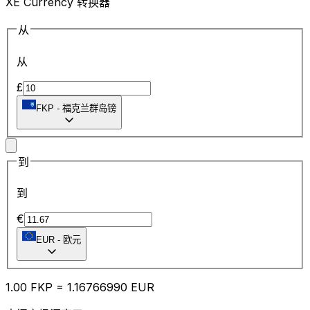
XE Currency 转换器
从
从
£
FKP
-
福克兰群岛镑
到
到
€
EUR
-
欧元
1.00
FKP
=
1.16
766990
EUR