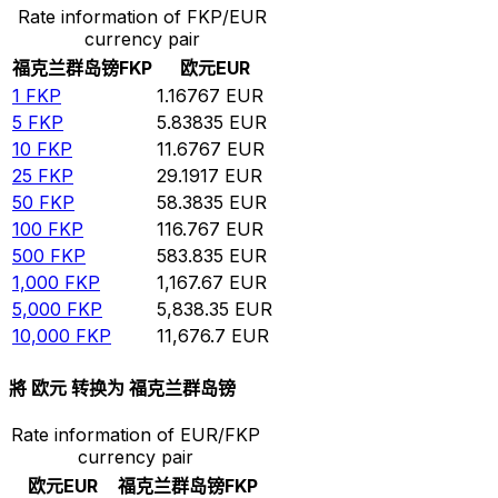
Rate information of FKP/EUR
currency pair
福克兰群岛镑
FKP
欧元
EUR
1
FKP
1.16767
EUR
5
FKP
5.83835
EUR
10
FKP
11.6767
EUR
25
FKP
29.1917
EUR
50
FKP
58.3835
EUR
100
FKP
116.767
EUR
500
FKP
583.835
EUR
1,000
FKP
1,167.67
EUR
5,000
FKP
5,838.35
EUR
10,000
FKP
11,676.7
EUR
將 欧元 转换为 福克兰群岛镑
Rate information of EUR/FKP
currency pair
欧元
EUR
福克兰群岛镑
FKP