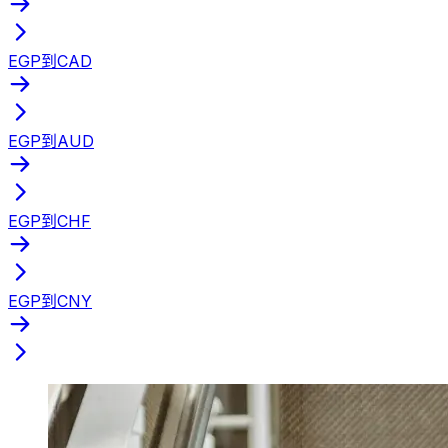
EGP到CAD
EGP到AUD
EGP到CHF
EGP到CNY