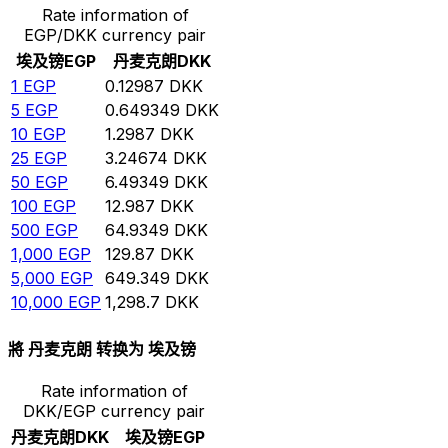
Rate information of
EGP/DKK currency pair
埃及镑
EGP
丹麦克朗
DKK
1
EGP
0.12987
DKK
5
EGP
0.649349
DKK
10
EGP
1.2987
DKK
25
EGP
3.24674
DKK
50
EGP
6.49349
DKK
100
EGP
12.987
DKK
500
EGP
64.9349
DKK
1,000
EGP
129.87
DKK
5,000
EGP
649.349
DKK
10,000
EGP
1,298.7
DKK
將 丹麦克朗 转换为 埃及镑
Rate information of
DKK/EGP currency pair
丹麦克朗
DKK
埃及镑
EGP