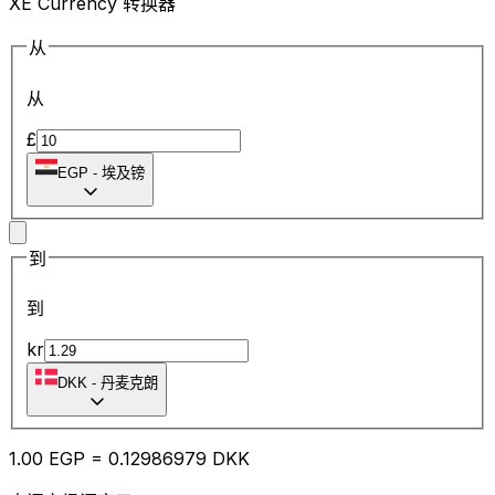
XE Currency 转换器
从
从
£
EGP
-
埃及镑
到
到
kr
DKK
-
丹麦克朗
1.00
EGP
=
0.12
986979
DKK