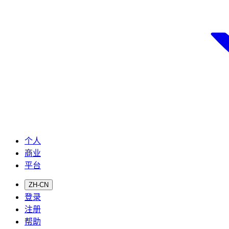
个人
商业
平台
ZH-CN
登录
注册
帮助