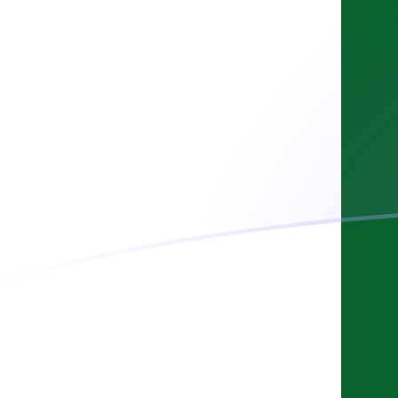
立即注册
BGN PKR 今日汇率
將 保加利亚列弗 转换为 巴基斯坦卢比
Rate information of BGN/PKR
currency pair
保加利亚列弗
BGN
巴基斯坦卢比
PKR
1
BGN
163.608
PKR
5
BGN
818.042
PKR
10
BGN
1,636.08
PKR
25
BGN
4,090.21
PKR
50
BGN
8,180.42
PKR
100
BGN
16,360.8
PKR
500
BGN
81,804.2
PKR