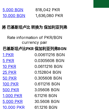
1,000
BGN
163,608
PKR
5,000
BGN
818,042
PKR
10,000
BGN
1,636,080
PKR
將 巴基斯坦卢比 转换为 保加利亚列弗
Rate information of PKR/BGN
currency pair
巴基斯坦卢比
PKR
保加利亚列弗
BGN
1
PKR
0.00611216
BGN
5
PKR
0.0305608
BGN
10
PKR
0.0611216
BGN
25
PKR
0.152804
BGN
50
PKR
0.305608
BGN
100
PKR
0.611216
BGN
500
PKR
3.05608
BGN
1,000
PKR
6.11216
BGN
5,000
PKR
30.5608
BGN
10,000
PKR
61.1216
BGN