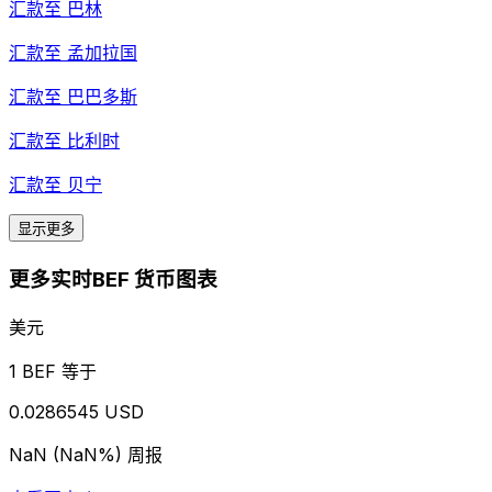
汇款至
巴林
汇款至
孟加拉国
汇款至
巴巴多斯
汇款至
比利时
汇款至
贝宁
显示更多
更多实时BEF 货币图表
美元
1 BEF 等于
0.0286545 USD
NaN (NaN%)
周报