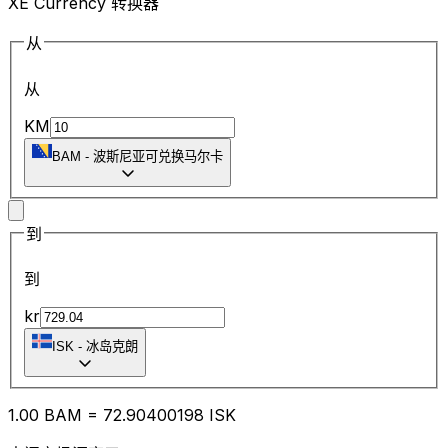
XE Currency 转换器
从
从
KM
BAM
-
波斯尼亚可兑换马尔卡
到
到
kr
ISK
-
冰岛克朗
1.00
BAM
=
72.90
400198
ISK