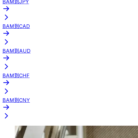
BAM到JPY
BAM到CAD
BAM到AUD
BAM到CHF
BAM到CNY