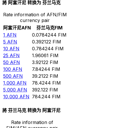
將 阿富汗尼 转换为 芬兰马克
Rate information of AFN/FIM
currency pair
阿富汗尼
AFN
芬兰马克
FIM
1
AFN
0.0784244
FIM
5
AFN
0.392122
FIM
10
AFN
0.784244
FIM
25
AFN
1.96061
FIM
50
AFN
3.92122
FIM
100
AFN
7.84244
FIM
500
AFN
39.2122
FIM
1,000
AFN
78.4244
FIM
5,000
AFN
392.122
FIM
10,000
AFN
784.244
FIM
將 芬兰马克 转换为 阿富汗尼
Rate information of
FIM/AFN currency pair