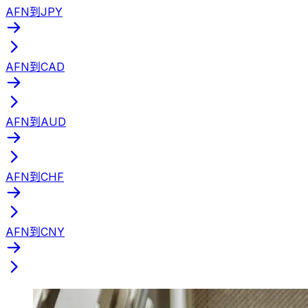
AFN到JPY
AFN到CAD
AFN到AUD
AFN到CHF
AFN到CNY