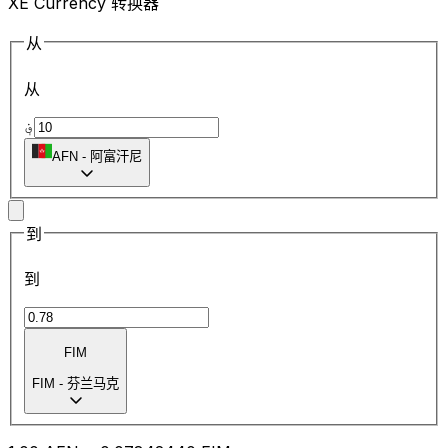
XE Currency 转换器
从
从
؋
AFN
-
阿富汗尼
到
到
FIM
FIM
-
芬兰马克