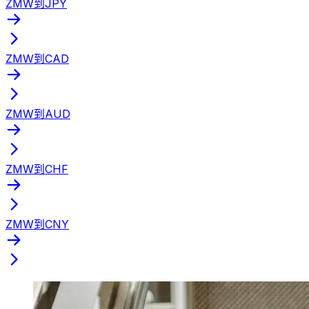
ZMW到JPY
ZMW到CAD
ZMW到AUD
ZMW到CHF
ZMW到CNY