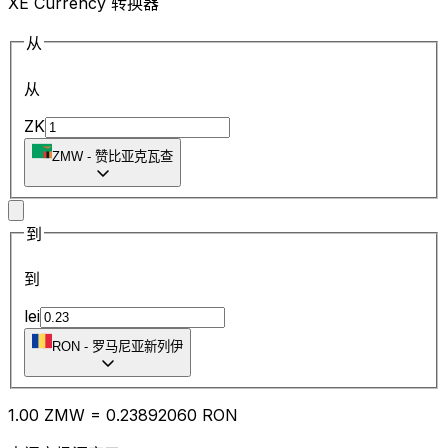
XE Currency 转换器
从
从
ZK
ZMW
-
赞比亚克瓦查
到
到
lei
RON
-
罗马尼亚新列伊
1.00
ZMW
=
0.23
892060
RON