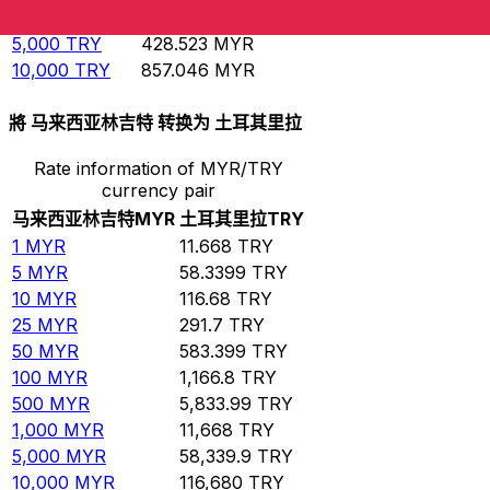
1,000
TRY
85.7046
MYR
5,000
TRY
428.523
MYR
10,000
TRY
857.046
MYR
將 马来西亚林吉特 转换为 土耳其里拉
Rate information of MYR/TRY
currency pair
马来西亚林吉特
MYR
土耳其里拉
TRY
1
MYR
11.668
TRY
5
MYR
58.3399
TRY
10
MYR
116.68
TRY
25
MYR
291.7
TRY
50
MYR
583.399
TRY
100
MYR
1,166.8
TRY
500
MYR
5,833.99
TRY
1,000
MYR
11,668
TRY
5,000
MYR
58,339.9
TRY
10,000
MYR
116,680
TRY