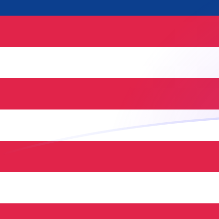
立即注册
TRY MYR 今日汇率
將 土耳其里拉 转换为 马来西亚林吉特
Rate information of TRY/MYR
currency pair
土耳其里拉
TRY
马来西亚林吉特
MYR
1
TRY
0.0857046
MYR
5
TRY
0.428523
MYR
10
TRY
0.857046
MYR
25
TRY
2.14261
MYR
50
TRY
4.28523
MYR
100
TRY
8.57046
MYR
500
TRY
42.8523
MYR