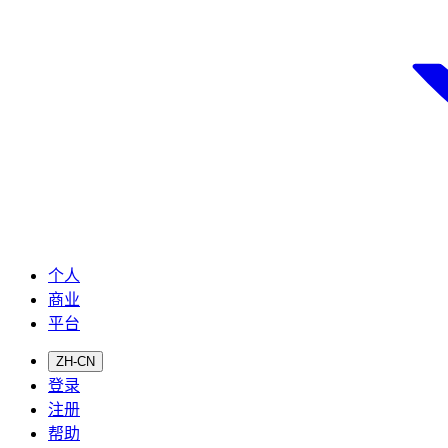
个人
商业
平台
ZH-CN
登录
注册
帮助