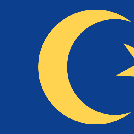
到
到
RM
MYR
-
马来西亚林吉特
1.00
TRY
=
0.08
570456
MYR
中间市场汇率于 UTC 11:50
立即咨询货币专家。
我们可以提供比竞争对手更优惠的汇率。
预约通话
我仅的仅仅器会使用中期市仅仅率。仅仅供参考。您仅款仅
您知道可以通过 Xe 向国外汇款吗？