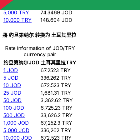
1,000
TRY
14.8694
JOD
5,000
TRY
74.3469
JOD
10,000
TRY
148.694
JOD
將 约旦第纳尔 转换为 土耳其里拉
Rate information of JOD/TRY
currency pair
约旦第纳尔
JOD
土耳其里拉
TRY
1
JOD
67.2523
TRY
5
JOD
336.262
TRY
10
JOD
672.523
TRY
25
JOD
1,681.31
TRY
50
JOD
3,362.62
TRY
100
JOD
6,725.23
TRY
500
JOD
33,626.2
TRY
1,000
JOD
67,252.3
TRY
5,000
JOD
336,262
TRY
10,000
JOD
672,523
TRY