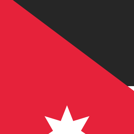
到
到
JD
JOD
-
约旦第纳尔
1.00
TRY
=
0.01
486937
JOD
中间市场汇率于 UTC 07:34
立即咨询货币专家。
我们可以提供比竞争对手更优惠的汇率。
预约通话
我仅的仅仅器会使用中期市仅仅率。仅仅供参考。您仅款仅
您知道可以通过 Xe 向国外汇款吗？