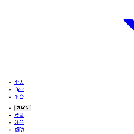
个人
商业
平台
ZH-CN
登录
注册
帮助