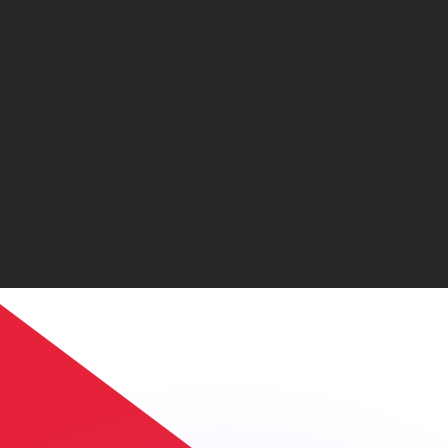
不会仅得此仅率。
仅看仅款仅率。