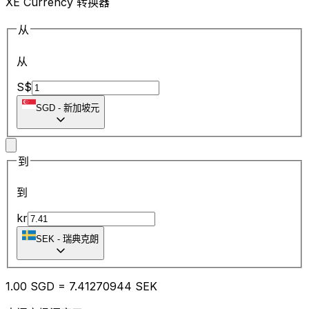
XE Currency 转换器
从
从
S$
SGD
-
新加坡元
到
到
kr
SEK
-
瑞典克朗
1.00
SGD
=
7.41
270944
SEK