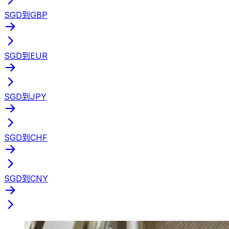
SGD到GBP
SGD到EUR
SGD到JPY
SGD到CHF
SGD到CNY