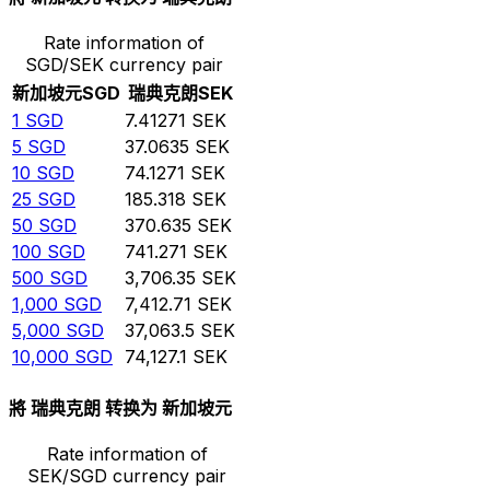
Rate information of
SGD/SEK currency pair
新加坡元
SGD
瑞典克朗
SEK
1
SGD
7.41271
SEK
5
SGD
37.0635
SEK
10
SGD
74.1271
SEK
25
SGD
185.318
SEK
50
SGD
370.635
SEK
100
SGD
741.271
SEK
500
SGD
3,706.35
SEK
1,000
SGD
7,412.71
SEK
5,000
SGD
37,063.5
SEK
10,000
SGD
74,127.1
SEK
將 瑞典克朗 转换为 新加坡元
Rate information of
SEK/SGD currency pair