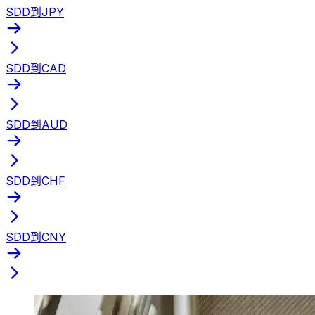
SDD到JPY
SDD到CAD
SDD到AUD
SDD到CHF
SDD到CNY