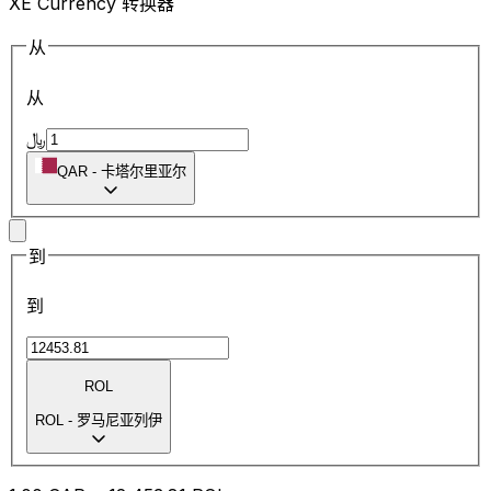
XE Currency 转换器
从
从
﷼
QAR
-
卡塔尔里亚尔
到
到
ROL
ROL
-
罗马尼亚列伊