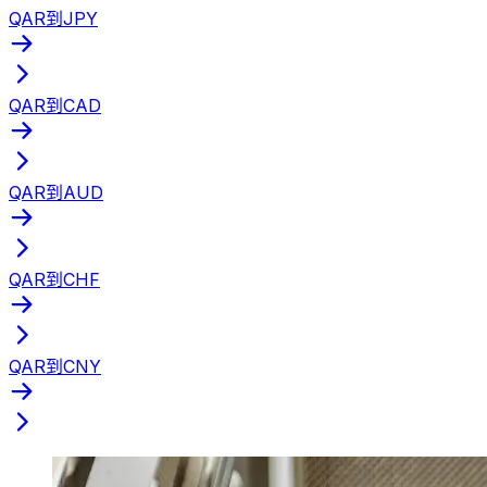
QAR到JPY
QAR到CAD
QAR到AUD
QAR到CHF
QAR到CNY