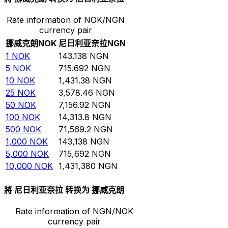
Rate information of NOK/NGN
currency pair
挪威克朗
NOK
尼日利亚奈拉
NGN
1
NOK
143.138
NGN
5
NOK
715.692
NGN
10
NOK
1,431.38
NGN
25
NOK
3,578.46
NGN
50
NOK
7,156.92
NGN
100
NOK
14,313.8
NGN
500
NOK
71,569.2
NGN
1,000
NOK
143,138
NGN
5,000
NOK
715,692
NGN
10,000
NOK
1,431,380
NGN
將 尼日利亚奈拉 转换为 挪威克朗
Rate information of NGN/NOK
currency pair