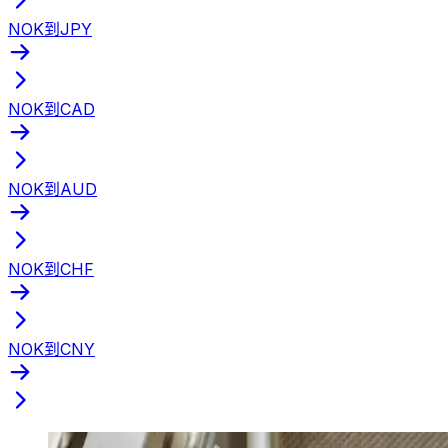
NOK到JPY
NOK到CAD
NOK到AUD
NOK到CHF
NOK到CNY