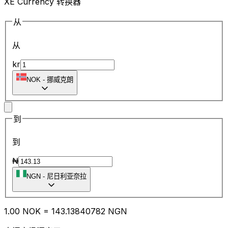
XE Currency 转换器
从
从
kr
NOK
-
挪威克朗
到
到
₦
NGN
-
尼日利亚奈拉
1.00
NOK
=
143.13
840782
NGN