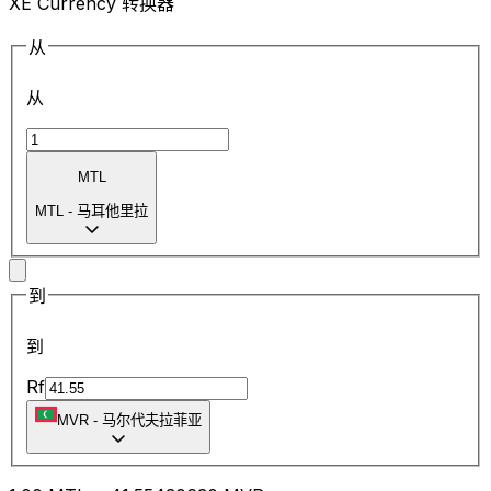
XE Currency 转换器
从
从
MTL
MTL
-
马耳他里拉
到
到
Rf
MVR
-
马尔代夫拉菲亚