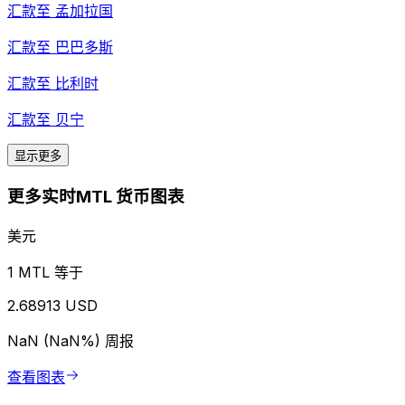
汇款至
孟加拉国
汇款至
巴巴多斯
汇款至
比利时
汇款至
贝宁
显示更多
更多实时MTL 货币图表
美元
1 MTL 等于
2.68913 USD
NaN (NaN%)
周报
查看图表