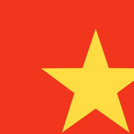
到
到
DEM
DEM
-
德国马克
1.00
MGF
=
0.00
007849
DEM
中间市场汇率于 UTC 11:40
立即咨询货币专家。
我们可以提供比竞争对手更优惠的汇率。
预约通话