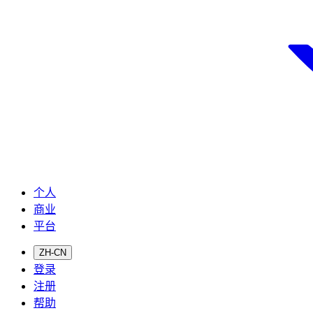
个人
商业
平台
ZH-CN
登录
注册
帮助