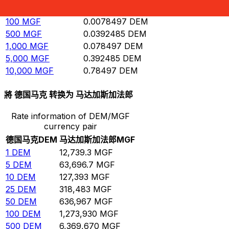
50
MGF
0.00392485
DEM
100
MGF
0.0078497
DEM
500
MGF
0.0392485
DEM
1,000
MGF
0.078497
DEM
5,000
MGF
0.392485
DEM
10,000
MGF
0.78497
DEM
將 德国马克 转换为 马达加斯加法郎
Rate information of DEM/MGF
currency pair
德国马克
DEM
马达加斯加法郎
MGF
1
DEM
12,739.3
MGF
5
DEM
63,696.7
MGF
10
DEM
127,393
MGF
25
DEM
318,483
MGF
50
DEM
636,967
MGF
100
DEM
1,273,930
MGF
500
DEM
6,369,670
MGF