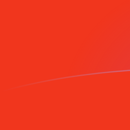
我仅的仅仅器会使用中期市仅仅率。仅仅供参考。您仅款仅
您知道可以通过 Xe 向国外汇款吗？
立即注册
MGF DEM 今日汇率
將 马达加斯加法郎 转换为 德国马克
Rate information of MGF/DEM
currency pair
马达加斯加法郎
MGF
德国马克
DEM
1
MGF
0.000078497
DEM
5
MGF
0.000392485
DEM
10
MGF
0.00078497
DEM
25
MGF
0.00196243
DEM