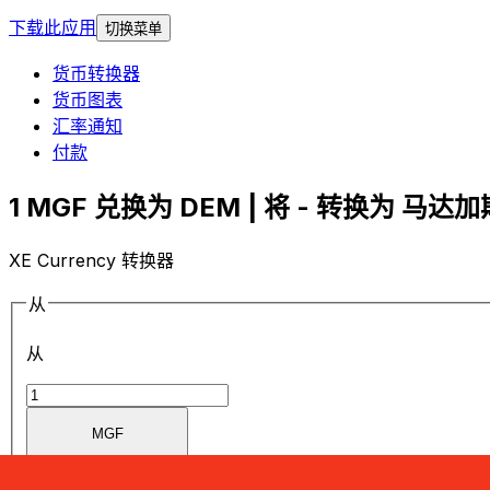
下载此应用
切换菜单
货币转换器
货币图表
汇率通知
付款
1 MGF 兑换为 DEM | 将 - 转换为 马达加
XE Currency 转换器
从
从
MGF
MGF
-
马达加斯加法郎