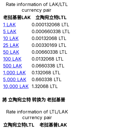
Rate information of LAK/LTL
currency pair
老挝基普
LAK
立陶宛立特
LTL
1
LAK
0.000132068
LTL
5
LAK
0.000660338
LTL
10
LAK
0.00132068
LTL
25
LAK
0.00330169
LTL
50
LAK
0.00660338
LTL
100
LAK
0.0132068
LTL
500
LAK
0.0660338
LTL
1,000
LAK
0.132068
LTL
5,000
LAK
0.660338
LTL
10,000
LAK
1.32068
LTL
將 立陶宛立特 转换为 老挝基普
Rate information of LTL/LAK
currency pair
立陶宛立特
LTL
老挝基普
LAK