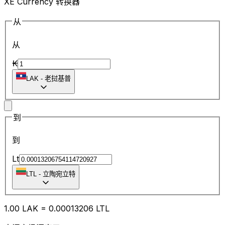
XE Currency 转换器
从
从
₭
LAK
-
老挝基普
到
到
Lt
LTL
-
立陶宛立特
1.00
LAK
=
0.00
013206
LTL