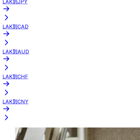
LAK到JPY
LAK到CAD
LAK到AUD
LAK到CHF
LAK到CNY