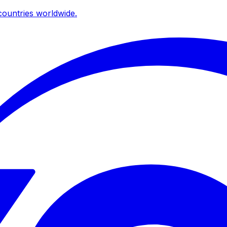
ountries worldwide.