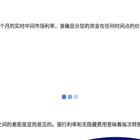
跟踪 12 个月的实时中间市场利率，准确显示您的资金在任何时间
者之间的差距是显而易见的。银行利率和无隐藏费用意味着每次转