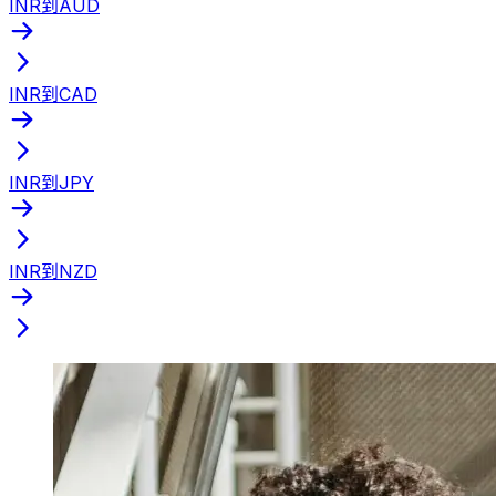
INR到AUD
INR到CAD
INR到JPY
INR到NZD