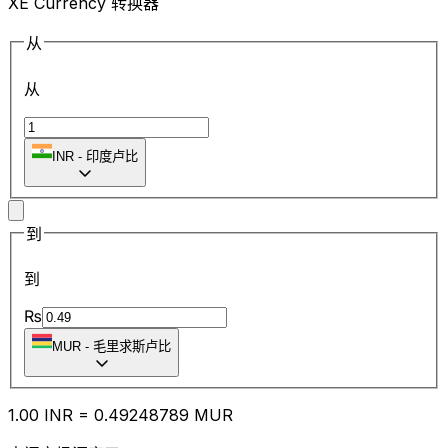
XE Currency 转换器
从
从
INR
-
印度卢比
到
到
₨
MUR
-
毛里求斯卢比
1.00
INR
=
0.49
248789
MUR