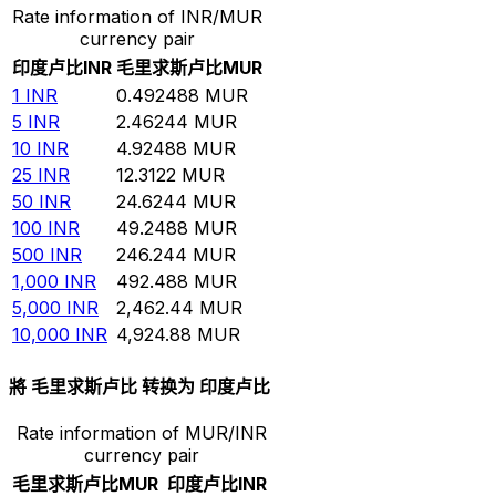
Rate information of INR/MUR
currency pair
印度卢比
INR
毛里求斯卢比
MUR
1
INR
0.492488
MUR
5
INR
2.46244
MUR
10
INR
4.92488
MUR
25
INR
12.3122
MUR
50
INR
24.6244
MUR
100
INR
49.2488
MUR
500
INR
246.244
MUR
1,000
INR
492.488
MUR
5,000
INR
2,462.44
MUR
10,000
INR
4,924.88
MUR
將 毛里求斯卢比 转换为 印度卢比
Rate information of MUR/INR
currency pair
毛里求斯卢比
MUR
印度卢比
INR