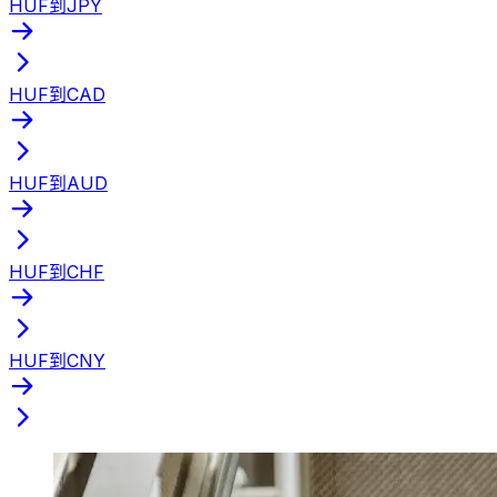
HUF到JPY
HUF到CAD
HUF到AUD
HUF到CHF
HUF到CNY