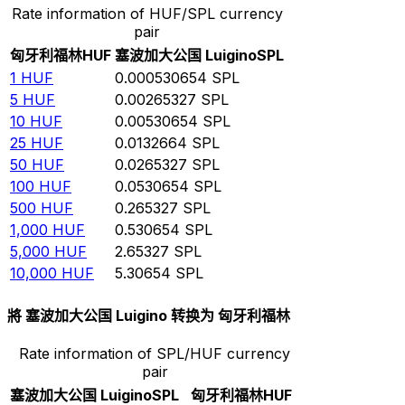
Rate information of HUF/SPL currency
pair
匈牙利福林
HUF
塞波加大公国 Luigino
SPL
1
HUF
0.000530654
SPL
5
HUF
0.00265327
SPL
10
HUF
0.00530654
SPL
25
HUF
0.0132664
SPL
50
HUF
0.0265327
SPL
100
HUF
0.0530654
SPL
500
HUF
0.265327
SPL
1,000
HUF
0.530654
SPL
5,000
HUF
2.65327
SPL
10,000
HUF
5.30654
SPL
將 塞波加大公国 Luigino 转换为 匈牙利福林
Rate information of SPL/HUF currency
pair
塞波加大公国 Luigino
SPL
匈牙利福林
HUF