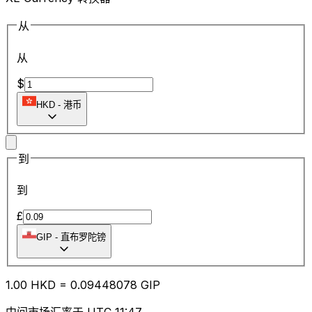
从
从
$
HKD
-
港币
到
到
£
GIP
-
直布罗陀镑
1.00
HKD
=
0.09
448078
GIP