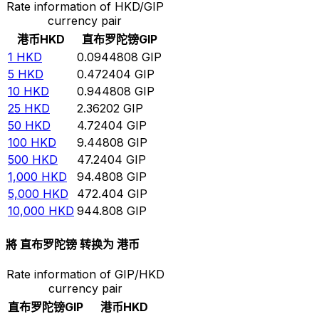
Rate information of HKD/GIP
currency pair
港币
HKD
直布罗陀镑
GIP
1
HKD
0.0944808
GIP
5
HKD
0.472404
GIP
10
HKD
0.944808
GIP
25
HKD
2.36202
GIP
50
HKD
4.72404
GIP
100
HKD
9.44808
GIP
500
HKD
47.2404
GIP
1,000
HKD
94.4808
GIP
5,000
HKD
472.404
GIP
10,000
HKD
944.808
GIP
將 直布罗陀镑 转换为 港币
Rate information of GIP/HKD
currency pair
直布罗陀镑
GIP
港币
HKD