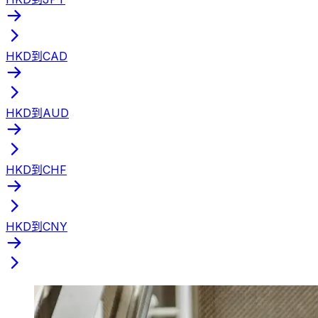
HKD到CAD
HKD到AUD
HKD到CHF
HKD到CNY