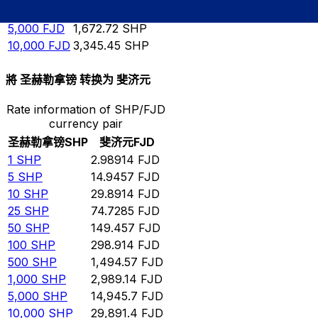
1,000
FJD
334.545
SHP
5,000
FJD
1,672.72
SHP
10,000
FJD
3,345.45
SHP
將 圣赫勒拿镑 转换为 斐济元
Rate information of SHP/FJD
currency pair
圣赫勒拿镑
SHP
斐济元
FJD
1
SHP
2.98914
FJD
5
SHP
14.9457
FJD
10
SHP
29.8914
FJD
25
SHP
74.7285
FJD
50
SHP
149.457
FJD
100
SHP
298.914
FJD
500
SHP
1,494.57
FJD
1,000
SHP
2,989.14
FJD
5,000
SHP
14,945.7
FJD
10,000
SHP
29,891.4
FJD