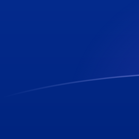
立即注册
FJD SHP 今日汇率
將 斐济元 转换为 圣赫勒拿镑
Rate information of
FJD/SHP currency pair
斐济元
FJD
圣赫勒拿镑
SHP
1
FJD
0.334545
SHP
5
FJD
1.67272
SHP
10
FJD
3.34545
SHP
25
FJD
8.36361
SHP
50
FJD
16.7272
SHP
100
FJD
33.4545
SHP
500
FJD
167.272
SHP