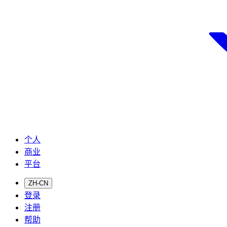
个人
商业
平台
ZH-CN
登录
注册
帮助