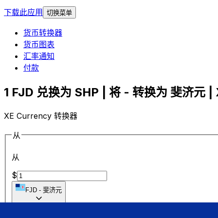
下载此应用
切换菜单
货币转换器
货币图表
汇率通知
付款
1 FJD 兑换为 SHP | 将 - 转换为 斐济元 | 
XE Currency 转换器
从
从
$
FJD
-
斐济元