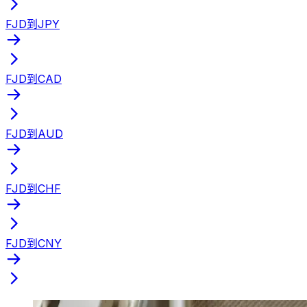
FJD到JPY
FJD到CAD
FJD到AUD
FJD到CHF
FJD到CNY