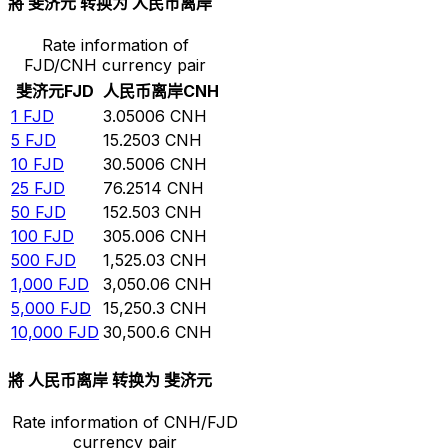
將 斐济元 转换为 人民币离岸
Rate information of
FJD/CNH currency pair
斐济元
FJD
人民币离岸
CNH
1
FJD
3.05006
CNH
5
FJD
15.2503
CNH
10
FJD
30.5006
CNH
25
FJD
76.2514
CNH
50
FJD
152.503
CNH
100
FJD
305.006
CNH
500
FJD
1,525.03
CNH
1,000
FJD
3,050.06
CNH
5,000
FJD
15,250.3
CNH
10,000
FJD
30,500.6
CNH
將 人民币离岸 转换为 斐济元
Rate information of CNH/FJD
currency pair