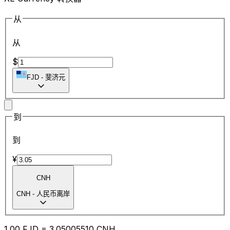
从
从
$
FJD
-
斐济元
到
到
¥
CNH
CNH
-
人民币离岸
1.00
FJD
=
3.05
005510
CNH