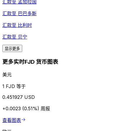
汇款至
孟加拉国
汇款至
巴巴多斯
汇款至
比利时
汇款至
贝宁
显示更多
更多实时FJD 货币图表
美元
1 FJD 等于
0.451927 USD
+0.0023 (0.51%)
周报
查看图表