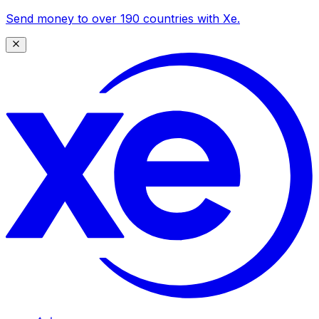
Send money to over 190 countries with Xe.