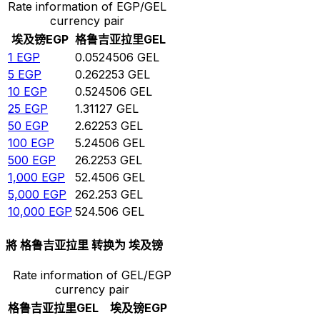
Rate information of EGP/GEL
currency pair
埃及镑
EGP
格鲁吉亚拉里
GEL
1
EGP
0.0524506
GEL
5
EGP
0.262253
GEL
10
EGP
0.524506
GEL
25
EGP
1.31127
GEL
50
EGP
2.62253
GEL
100
EGP
5.24506
GEL
500
EGP
26.2253
GEL
1,000
EGP
52.4506
GEL
5,000
EGP
262.253
GEL
10,000
EGP
524.506
GEL
將 格鲁吉亚拉里 转换为 埃及镑
Rate information of GEL/EGP
currency pair
格鲁吉亚拉里
GEL
埃及镑
EGP