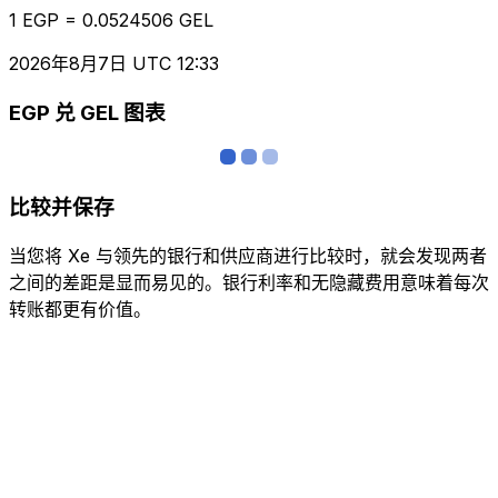
1 EGP = 0.0524506 GEL
2026年8月7日 UTC 12:33
EGP 兑 GEL 图表
比较并保存
当您将 Xe 与领先的银行和供应商进行比较时，就会发现两者
之间的差距是显而易见的。银行利率和无隐藏费用意味着每次
转账都更有价值。