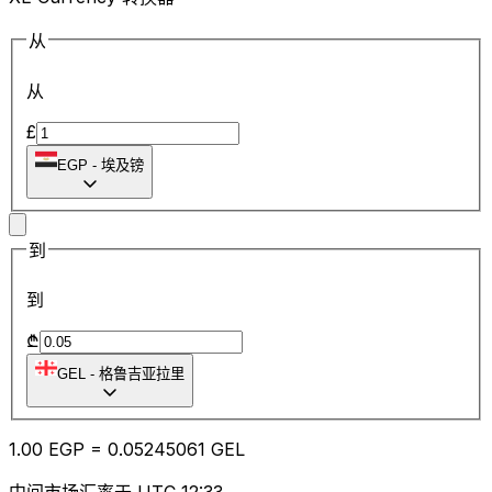
从
从
£
EGP
-
埃及镑
到
到
₾
GEL
-
格鲁吉亚拉里
1.00
EGP
=
0.05
245061
GEL