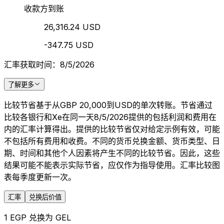
收款方到账
26,316.24 USD
-347.75 USD
汇率获取时间：8/5/2026
了解更多
比较节省基于从GBP 20,000到USD的单次转账。节省通过
比较各银行和Xe在同一天8/5/2026提供的包括利润和费用在
内的汇率计算得出。提供的比较节省仅对给定示例有效，可能
不包括所有费用和收费。不同的货币兑换金额、货币类型、日
期、时间和其他个人因素将产生不同的比较节省。因此，这些
结果可能不能表示实际节省，应仅作为指导使用。汇率比较图
表每季度更新一次。
汇率
兑换后价值
1 EGP 兑换为 GEL