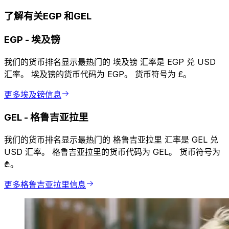
了解有关EGP 和GEL
EGP
-
埃及镑
我们的货币排名显示最热门的 埃及镑 汇率是 EGP 兑 USD
汇率。 埃及镑的货币代码为 EGP。 货币符号为 £。
更多埃及镑信息
GEL
-
格鲁吉亚拉里
我们的货币排名显示最热门的 格鲁吉亚拉里 汇率是 GEL 兑
USD 汇率。 格鲁吉亚拉里的货币代码为 GEL。 货币符号为
₾。
更多格鲁吉亚拉里信息