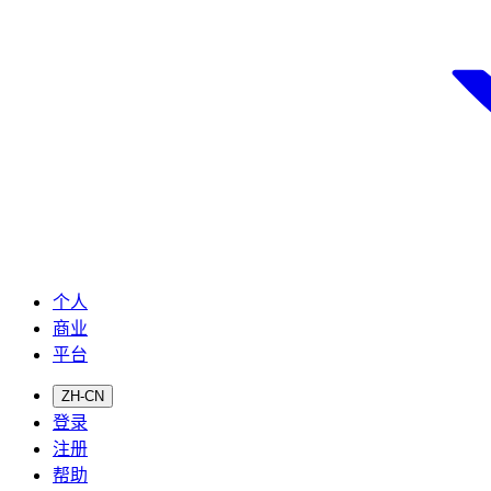
个人
商业
平台
ZH-CN
登录
注册
帮助