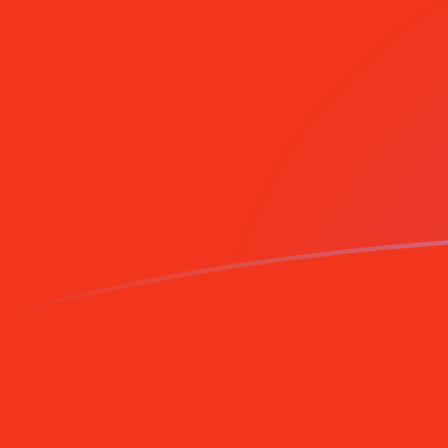
您知道可以通过 Xe 向国外汇款吗？
立即注册
CNY MZM 今日汇率
將 中国人民币 转换为 莫桑比克梅蒂卡尔
Rate information of CNY/MZM
currency pair
中国人民币
CNY
莫桑比克梅蒂卡尔
MZM
1
CNY
9,456.21
MZM
5
CNY
47,281
MZM
10
CNY
94,562.1
MZM
25
CNY
236,405
MZM
50
CNY
472,810
MZM