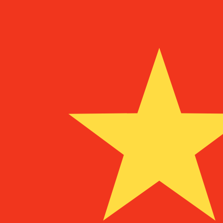
到
到
MZM
MZM
-
莫桑比克梅蒂卡尔
1.00
CNY
=
9,456.20
76
MZM
中间市场汇率于 UTC 18:09
立即咨询货币专家。
我们可以提供比竞争对手更优惠的汇率。
预约通话
我仅的仅仅器会使用中期市仅仅率。仅仅供参考。您仅款仅