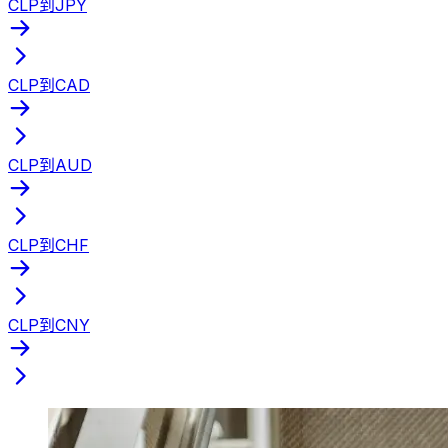
CLP到JPY
CLP到CAD
CLP到AUD
CLP到CHF
CLP到CNY