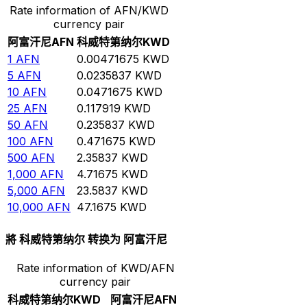
Rate information of AFN/KWD
currency pair
阿富汗尼
AFN
科威特第纳尔
KWD
1
AFN
0.00471675
KWD
5
AFN
0.0235837
KWD
10
AFN
0.0471675
KWD
25
AFN
0.117919
KWD
50
AFN
0.235837
KWD
100
AFN
0.471675
KWD
500
AFN
2.35837
KWD
1,000
AFN
4.71675
KWD
5,000
AFN
23.5837
KWD
10,000
AFN
47.1675
KWD
將 科威特第纳尔 转换为 阿富汗尼
Rate information of KWD/AFN
currency pair
科威特第纳尔
KWD
阿富汗尼
AFN