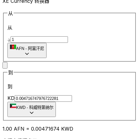
XE Currency 转换器
从
从
؋
AFN
-
阿富汗尼
到
到
KD
KWD
-
科威特第纳尔
1.00
AFN
=
0.00
471674
KWD