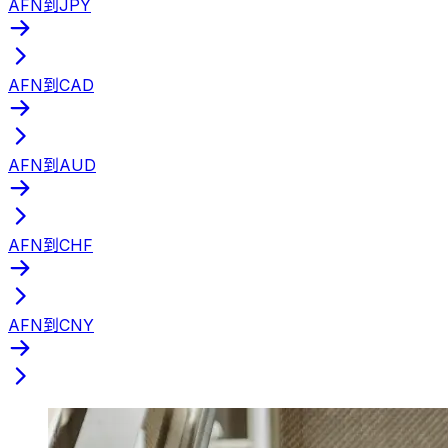
AFN到JPY
AFN到CAD
AFN到AUD
AFN到CHF
AFN到CNY