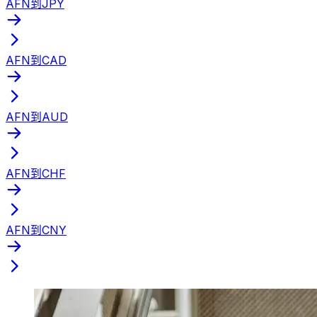
AFN到JPY
AFN到CAD
AFN到AUD
AFN到CHF
AFN到CNY