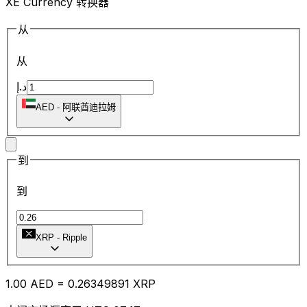
XE Currency 转换器
从
从
د.إ
AED
-
阿联酋迪拉姆
到
到
XRP
-
Ripple
1.00
AED
=
0.26
349891
XRP