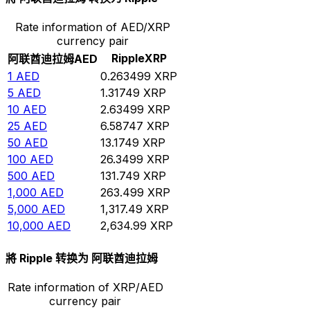
Rate information of AED/XRP
currency pair
Ripple
XRP
阿联酋迪拉姆
AED
1
AED
0.263499
XRP
5
AED
1.31749
XRP
10
AED
2.63499
XRP
25
AED
6.58747
XRP
50
AED
13.1749
XRP
100
AED
26.3499
XRP
500
AED
131.749
XRP
1,000
AED
263.499
XRP
5,000
AED
1,317.49
XRP
10,000
AED
2,634.99
XRP
將 Ripple 转换为 阿联酋迪拉姆
Rate information of XRP/AED
currency pair