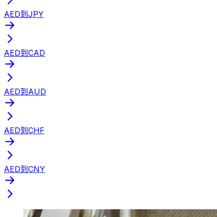
AED到JPY
AED到CAD
AED到AUD
AED到CHF
AED到CNY