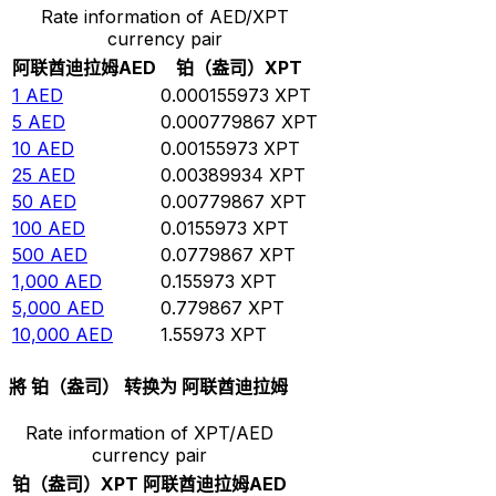
Rate information of AED/XPT
currency pair
阿联酋迪拉姆
AED
铂（盎司）
XPT
1
AED
0.000155973
XPT
5
AED
0.000779867
XPT
10
AED
0.00155973
XPT
25
AED
0.00389934
XPT
50
AED
0.00779867
XPT
100
AED
0.0155973
XPT
500
AED
0.0779867
XPT
1,000
AED
0.155973
XPT
5,000
AED
0.779867
XPT
10,000
AED
1.55973
XPT
將 铂（盎司） 转换为 阿联酋迪拉姆
Rate information of XPT/AED
currency pair
铂（盎司）
XPT
阿联酋迪拉姆
AED