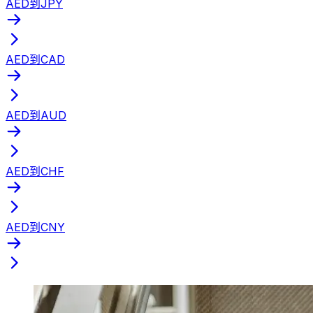
AED到JPY
AED到CAD
AED到AUD
AED到CHF
AED到CNY