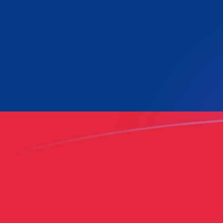
您知道可以通过 Xe 向国外汇款吗？
立即注册
AED LAK 今日汇率
將 阿联酋迪拉姆 转换为 老挝基普
Rate information of AED/LAK
currency pair
阿联酋迪拉姆
AED
老挝基普
LAK
1
AED
6,160.26
LAK
5
AED
30,801.3
LAK
10
AED
61,602.6
LAK
25
AED
154,006
LAK
50
AED
308,013
LAK
100
AED
616,026
LAK