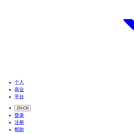
个人
商业
平台
ZH-CN
登录
注册
帮助