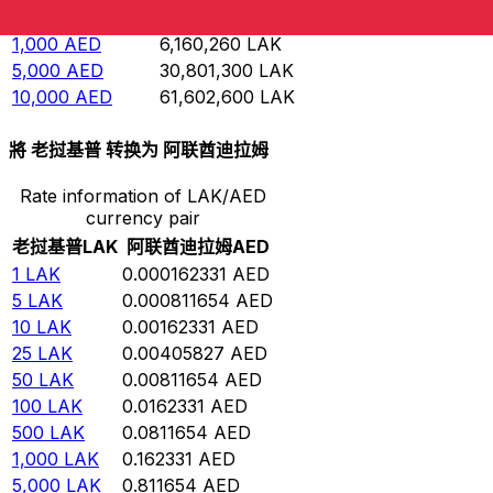
500
AED
3,080,130
LAK
1,000
AED
6,160,260
LAK
5,000
AED
30,801,300
LAK
10,000
AED
61,602,600
LAK
將 老挝基普 转换为 阿联酋迪拉姆
Rate information of LAK/AED
currency pair
老挝基普
LAK
阿联酋迪拉姆
AED
1
LAK
0.000162331
AED
5
LAK
0.000811654
AED
10
LAK
0.00162331
AED
25
LAK
0.00405827
AED
50
LAK
0.00811654
AED
100
LAK
0.0162331
AED
500
LAK
0.0811654
AED
1,000
LAK
0.162331
AED
5,000
LAK
0.811654
AED