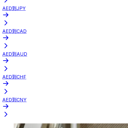
AED到JPY
AED到CAD
AED到AUD
AED到CHF
AED到CNY