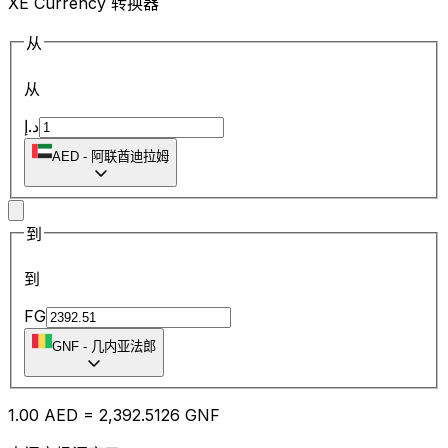
XE Currency 转换器
从
从
د.إ
AED
-
阿联酋迪拉姆
到
到
FG
GNF
-
几内亚法郎
1.00
AED
=
2,392.51
26
GNF