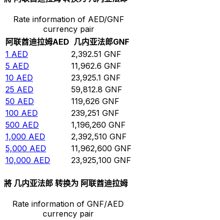
Rate information of AED/GNF
currency pair
阿联酋迪拉姆
AED
几内亚法郎
GNF
1
AED
2,392.51
GNF
5
AED
11,962.6
GNF
10
AED
23,925.1
GNF
25
AED
59,812.8
GNF
50
AED
119,626
GNF
100
AED
239,251
GNF
500
AED
1,196,260
GNF
1,000
AED
2,392,510
GNF
5,000
AED
11,962,600
GNF
10,000
AED
23,925,100
GNF
將 几内亚法郎 转换为 阿联酋迪拉姆
Rate information of GNF/AED
currency pair