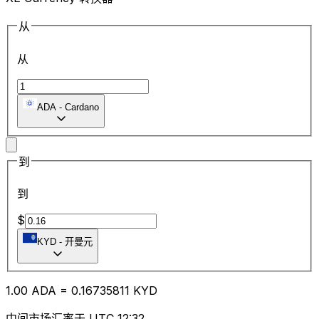
从
从
ADA
-
Cardano
到
到
$
KYD
-
开曼元
1.00
ADA
=
0.16
735811
KYD
中间市场汇率于 UTC 12:32