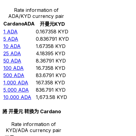
Rate information of
ADA/KYD currency pair
Cardano
ADA
开曼元
KYD
1
ADA
0.167358
KYD
5
ADA
0.836791
KYD
10
ADA
1.67358
KYD
25
ADA
4.18395
KYD
50
ADA
8.36791
KYD
100
ADA
16.7358
KYD
500
ADA
83.6791
KYD
1,000
ADA
167.358
KYD
5,000
ADA
836.791
KYD
10,000
ADA
1,673.58
KYD
將 开曼元 转换为 Cardano
Rate information of
KYD/ADA currency pair