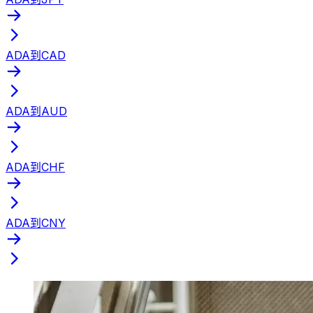
ADA到CAD
ADA到AUD
ADA到CHF
ADA到CNY