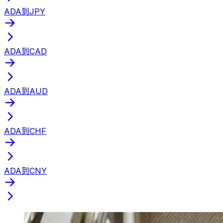
ADA到JPY
ADA到CAD
ADA到AUD
ADA到CHF
ADA到CNY