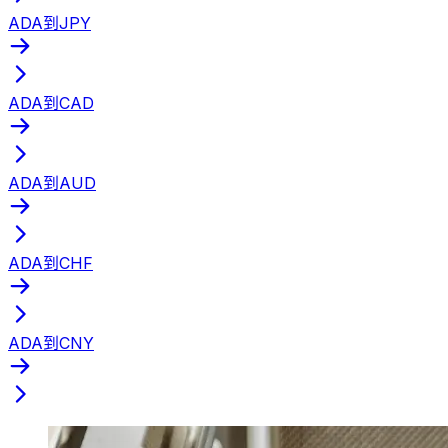
ADA到JPY
ADA到CAD
ADA到AUD
ADA到CHF
ADA到CNY