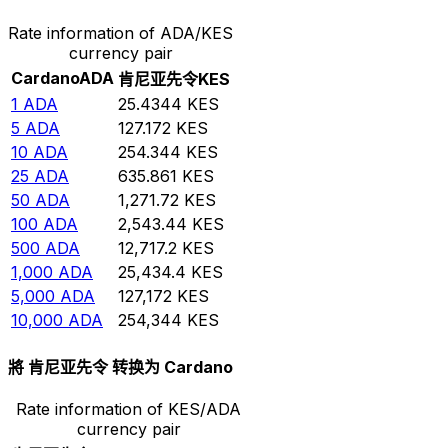
Rate information of ADA/KES
currency pair
Cardano
ADA
肯尼亚先令
KES
1
ADA
25.4344
KES
5
ADA
127.172
KES
10
ADA
254.344
KES
25
ADA
635.861
KES
50
ADA
1,271.72
KES
100
ADA
2,543.44
KES
500
ADA
12,717.2
KES
1,000
ADA
25,434.4
KES
5,000
ADA
127,172
KES
10,000
ADA
254,344
KES
將 肯尼亚先令 转换为 Cardano
Rate information of KES/ADA
currency pair