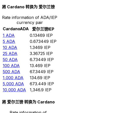
將 Cardano 转换为 爱尔兰镑
Rate information of ADA/IEP
currency pair
Cardano
ADA
爱尔兰镑
IEP
1
ADA
0.13469
IEP
5
ADA
0.673449
IEP
10
ADA
1.3469
IEP
25
ADA
3.36725
IEP
50
ADA
6.73449
IEP
100
ADA
13.469
IEP
500
ADA
67.3449
IEP
1,000
ADA
134.69
IEP
5,000
ADA
673.449
IEP
10,000
ADA
1,346.9
IEP
將 爱尔兰镑 转换为 Cardano
Rate information of