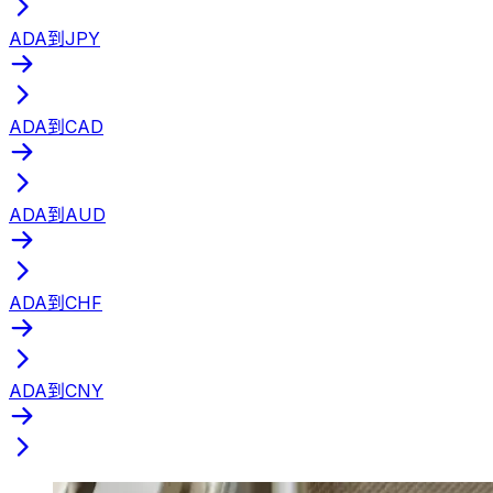
ADA到JPY
ADA到CAD
ADA到AUD
ADA到CHF
ADA到CNY