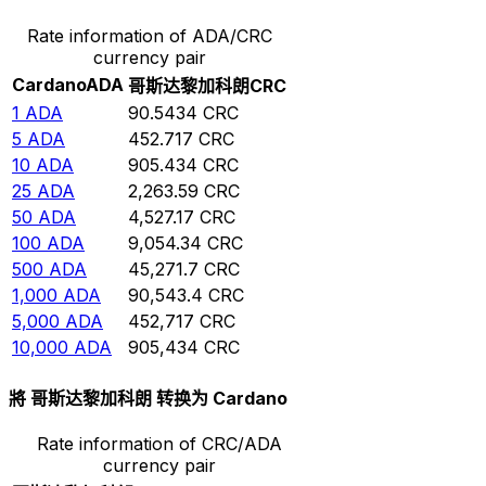
Rate information of ADA/CRC
currency pair
Cardano
ADA
哥斯达黎加科朗
CRC
1
ADA
90.5434
CRC
5
ADA
452.717
CRC
10
ADA
905.434
CRC
25
ADA
2,263.59
CRC
50
ADA
4,527.17
CRC
100
ADA
9,054.34
CRC
500
ADA
45,271.7
CRC
1,000
ADA
90,543.4
CRC
5,000
ADA
452,717
CRC
10,000
ADA
905,434
CRC
將 哥斯达黎加科朗 转换为 Cardano
Rate information of CRC/ADA
currency pair