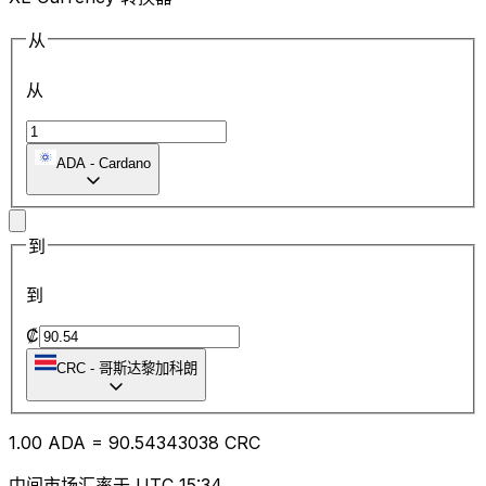
从
从
ADA
-
Cardano
到
到
₡
CRC
-
哥斯达黎加科朗
1.00
ADA
=
90.54
343038
CRC
中间市场汇率于 UTC 15:34