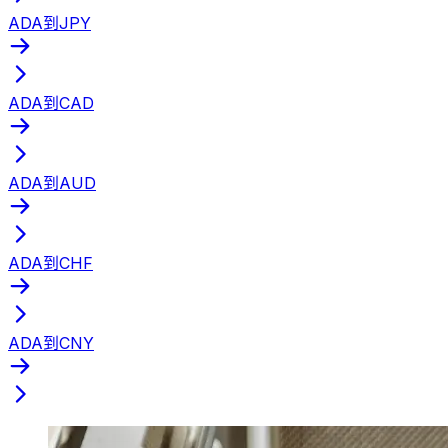
ADA到JPY
ADA到CAD
ADA到AUD
ADA到CHF
ADA到CNY