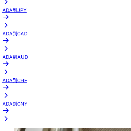
ADA到JPY
ADA到CAD
ADA到AUD
ADA到CHF
ADA到CNY