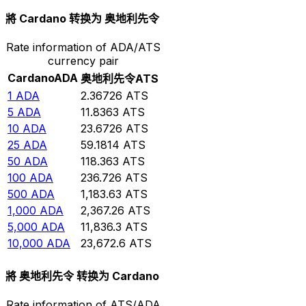
將 Cardano 转换为 奥地利先令
Rate information of ADA/ATS
currency pair
Cardano
ADA
奥地利先令
ATS
1
ADA
2.36726
ATS
5
ADA
11.8363
ATS
10
ADA
23.6726
ATS
25
ADA
59.1814
ATS
50
ADA
118.363
ATS
100
ADA
236.726
ATS
500
ADA
1,183.63
ATS
1,000
ADA
2,367.26
ATS
5,000
ADA
11,836.3
ATS
10,000
ADA
23,672.6
ATS
將 奥地利先令 转换为 Cardano
Rate information of ATS/ADA