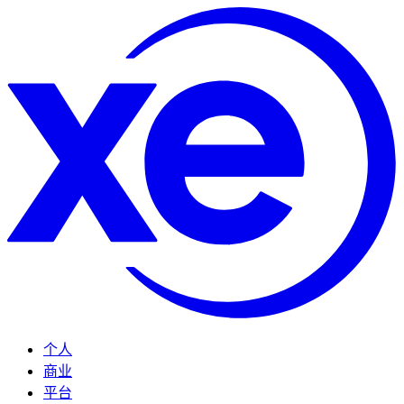
个人
商业
平台