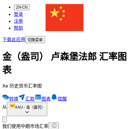
ZH-CN
登录
注册
帮助
下载此应用
切换菜单
金（盎司） 卢森堡法郎 汇率图
表
Xe 历史货币汇率图
转换
汇款
图表
提醒
从
XAU
-
金（盎司）
我们使用中期市场汇率