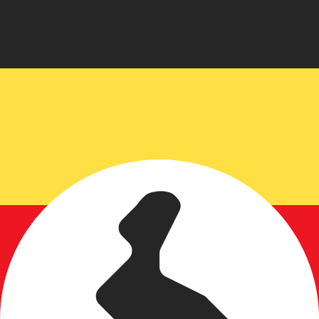
不会仅得此仅率。
仅看仅款仅率。
率。 美元的货币代码为 USD。 货币符号为 $。