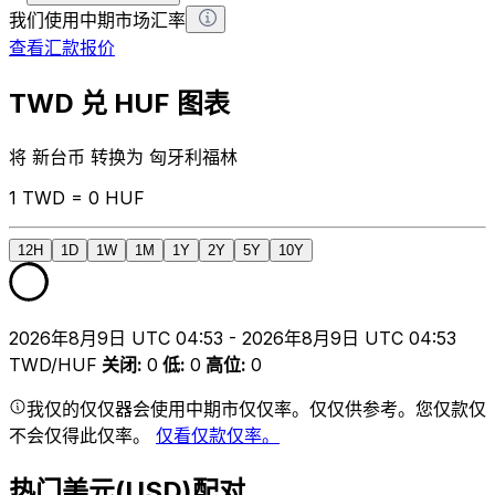
我们使用中期市场汇率
查看汇款报价
TWD 兑 HUF 图表
将 新台币 转换为 匈牙利福林
1 TWD = 0 HUF
12H
1D
1W
1M
1Y
2Y
5Y
10Y
2026年8月9日 UTC 04:53 - 2026年8月9日 UTC 04:53
TWD/HUF
关闭
:
0
低
:
0
高位
:
0
我仅的仅仅器会使用中期市仅仅率。仅仅供参考。您仅款仅
不会仅得此仅率。
仅看仅款仅率。
热门美元(USD)配对