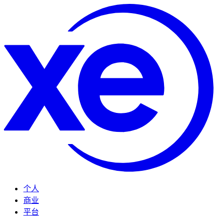
个人
商业
平台