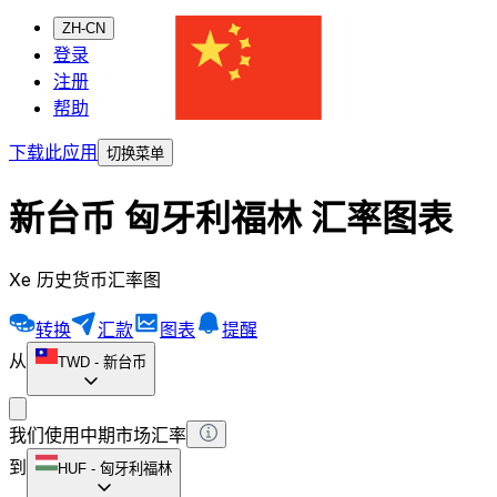
ZH-CN
登录
注册
帮助
下载此应用
切换菜单
新台币 匈牙利福林 汇率图表
Xe 历史货币汇率图
转换
汇款
图表
提醒
从
TWD
-
新台币
我们使用中期市场汇率
到
HUF
-
匈牙利福林